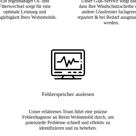
Ein regelmäßiger Öl- und
Unser Glas-Service sorgt daf
Filterwechsel sorgt für eine
dass Ihre Windschutzscheibe 
optimale Leistung und
andere Glasfenster fachgere
glebigkeit Ihres Wohnmobils.
repariert & bei Bedarf ausgeta
werden.
Fehlerspeicher auslesen
Unser erfahrenes Team führt eine präzise
Fehlerdiagnose an Ihrem Wohnmobil durch, um
potenzielle Probleme schnell und effektiv zu
identifizieren und zu beheben.