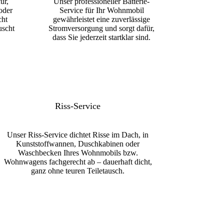
ür,
Unser professioneller Batterie-
oder
Service für Ihr Wohnmobil
cht
gewährleistet eine zuverlässige
uscht
Stromversorgung und sorgt dafür,
dass Sie jederzeit startklar sind.
Riss-Service
Unser Riss-Service dichtet Risse im Dach, in
Kunststoffwannen, Duschkabinen oder
Waschbecken Ihres Wohnmobils bzw.
Wohnwagens fachgerecht ab – dauerhaft dicht,
ganz ohne teuren Teiletausch.