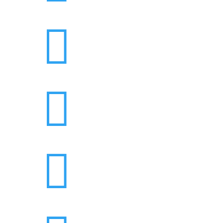


