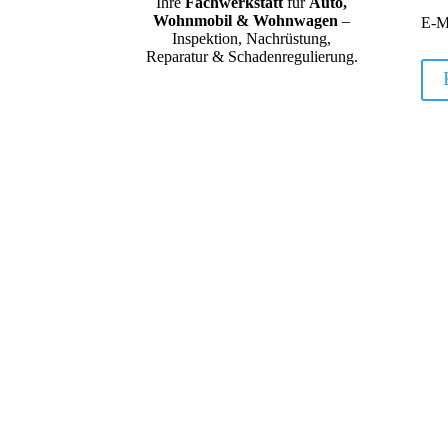
Ihre
Fachwerkstatt
für
Auto,
Wohnmobil & Wohnwagen
–
E-M
Inspektion, Nachrüstung,
Reparatur & Schadenregulierung.