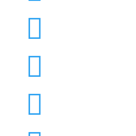


