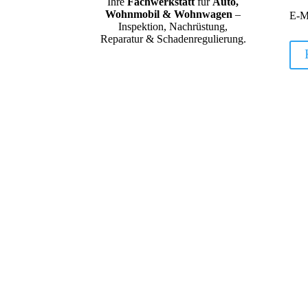
Ihre
Fachwerkstatt
für
Auto,
Wohnmobil & Wohnwagen
–
E-M
Inspektion, Nachrüstung,
Reparatur & Schadenregulierung.