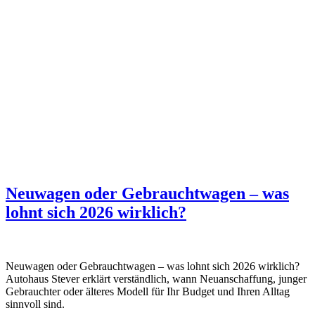
Wohnmobile-Service
Wohnwagen-Service
Nachrüstung & Umbau
Schaden & Unfall
Kontakt
Über uns
Unsere Standards
Blog
Impressum
Neuwagen oder Gebrauchtwagen – was
lohnt sich 2026 wirklich?
Neuwagen oder Gebrauchtwagen – was lohnt sich 2026 wirklich?
Autohaus Stever erklärt verständlich, wann Neuanschaffung, junger
Gebrauchter oder älteres Modell für Ihr Budget und Ihren Alltag
sinnvoll sind.