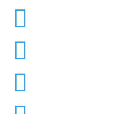


